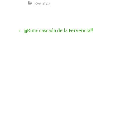
Eventos
Navegación
←
¡¡¡Ruta: cascada de la Fervencia!!!
por
la
entrada