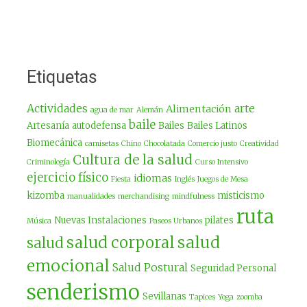
Etiquetas
Actividades
arte
Alimentación
agua de mar
Alemán
baile
Artesanía
autodefensa
Bailes
Bailes Latinos
Biomecánica
camisetas
Chino
Chocolatada
Comercio justo
Creatividad
Cultura de la salud
Criminología
Curso Intensivo
ejercicio físico
idiomas
Fiesta
Inglés
Juegos de Mesa
kizomba
misticismo
manualidades
merchandising
mindfulness
ruta
Nuevas Instalaciones
pilates
Música
Paseos Urbanos
salud
salud corporal
salud
emocional
Salud Postural
Seguridad Personal
senderismo
Sevillanas
Tapices
Yoga
zoomba