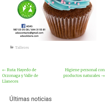
Talleres
Navegación
←
Ruta: Hayedo de
Higiene personal con
Orzonaga y Valle de
productos naturales
→
por
Llaneces
la
entrada
Últimas noticias