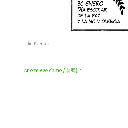
Eventos
Navegación
←
Año nuevo chino / 農曆新年
por
la
entrada