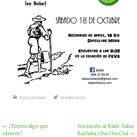
Excursiones
senderismo
Navegación
←
¿Tienes algo que
Iniciación al Baile: Salsa,
ofrecer?
Bachata, Cha Cha Chá
→
por