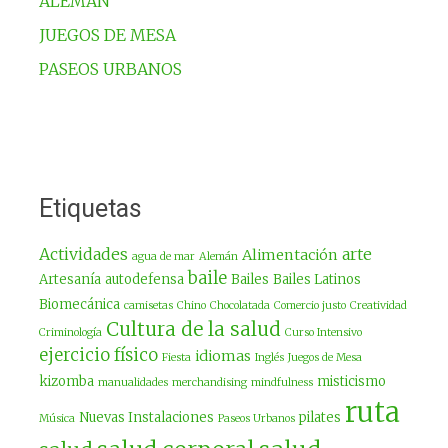
ALEMÁN
JUEGOS DE MESA
PASEOS URBANOS
Etiquetas
Actividades
arte
Alimentación
agua de mar
Alemán
baile
Artesanía
autodefensa
Bailes
Bailes Latinos
Biomecánica
camisetas
Chino
Chocolatada
Comercio justo
Creatividad
Cultura de la salud
Criminología
Curso Intensivo
ejercicio físico
idiomas
Fiesta
Inglés
Juegos de Mesa
kizomba
misticismo
manualidades
merchandising
mindfulness
ruta
Nuevas Instalaciones
pilates
Música
Paseos Urbanos